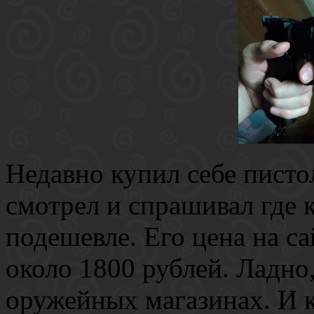
Недавно купил себе писто
смотрел и спрашивал где
подешевле. Его цена на сай
около 1800 рублей. Ладно
оружейных магазинах. И к