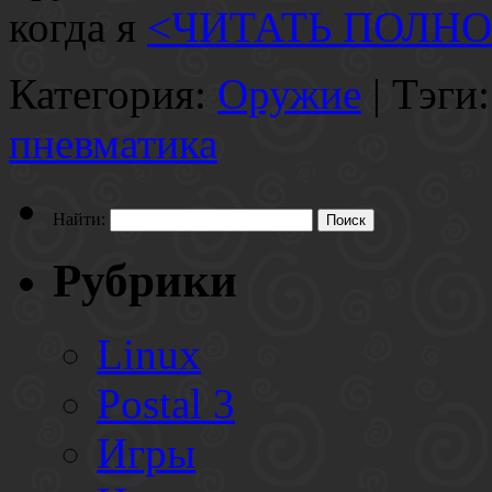
когда я
<ЧИТАТЬ ПОЛН
Категория:
Оружие
| Тэги
пневматика
Найти:
Рубрики
Linux
Postal 3
Игры