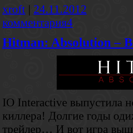
xroft
|
24.11.2012
комментария4
Hitman: Absolution – 
IO Interactive выпустила
киллера! Долгие годы од
трейлер… И вот игра вышл