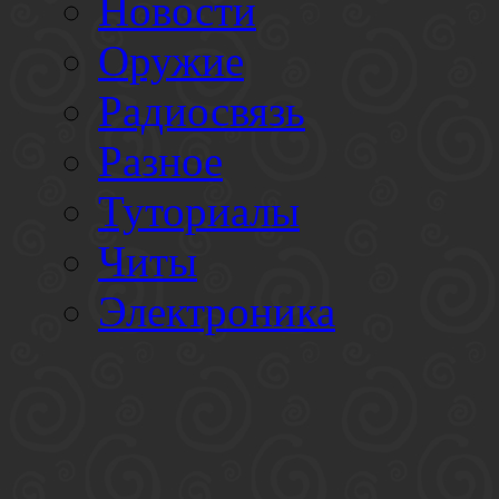
Новости
Оружие
Радиосвязь
Разное
Туториалы
Читы
Электроника