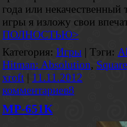
года или некачественный 
игры я изложу свои впеч
ПОЛНОСТЬЮ>
Категория:
Игры
| Тэги:
A
Hitman: Absolution
,
Square
xroft
|
11.11.2012
комментариев8
МР-651К