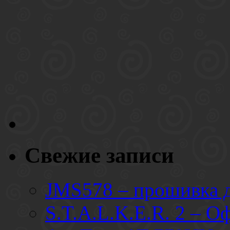
Свежие записи
JMS578 – прошивка
S.T.A.L.K.E.R. 2 – О