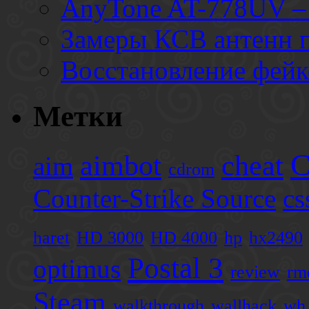
AnyTone AT-778UV – 
Замеры КСВ антенн 
Восстановление фей
Метки
C
aimbot
cheat
aim
cdrom
Counter-Strike Source
cs
haret
HD 3000
HD 4000
hp
hx2490
Postal 3
optimus
review
rm
Steam
walkthrough
wallhack
wh