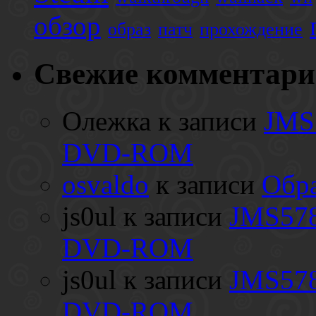
обзор
образ
патч
прохождение
Свежие комментар
Олежка
к записи
JMS
DVD-ROM
osvaldo
к записи
Обра
js0ul
к записи
JMS578
DVD-ROM
js0ul
к записи
JMS578
DVD-ROM