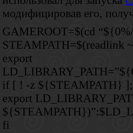
модифицировав его, получ
GAMEROOT=$(cd “${0%/
STEAMPATH=$(readlink ~/
export
LD_LIBRARY_PATH=”${
if [ ! -z ${STEAMPATH} ];
export LD_LIBRARY_PAT
${STEAMPATH})”:$LD_
fi