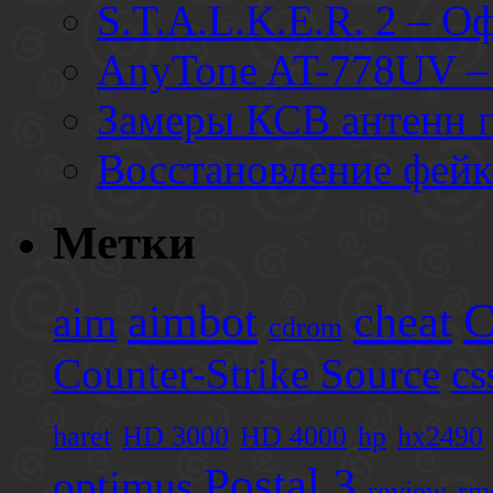
S.T.A.L.K.E.R. 2 – О
AnyTone AT-778UV – 
Замеры КСВ антенн 
Восстановление фей
Метки
C
aimbot
cheat
aim
cdrom
Counter-Strike Source
cs
haret
HD 3000
HD 4000
hp
hx2490
Postal 3
optimus
review
rm