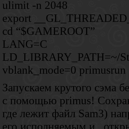
ulimit -n 2048
export __GL_THREADE
cd “$GAMEROOT”
LANG=C
LD_LIBRARY_PATH=~/St
vblank_mode=0 primusrun 
Запускаем крутого сэма б
с помощью primus! Сохран
где лежит файл Sam3) нап
его исполняемым и , откр