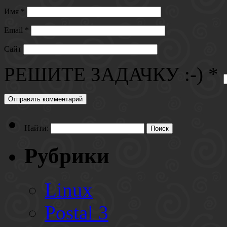
Имя
*
Email
*
Сайт
РЕШИТЕ ЗАДАЧКУ :-)
*
Найти:
Рубрики
Linux
Postal 3