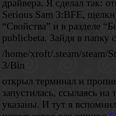
драйвера. Я сделал так: 
Serious Sam 3:BFE, щелкн
“Свойства” и в разделе “Б
publicbeta. Зайдя в папку 
/home/xroft/.steam/steam
3/Bin
открыл терминал и пропис
запустилась, ссылаясь на 
указаны. И тут я вспомни
использовал для запуска
C