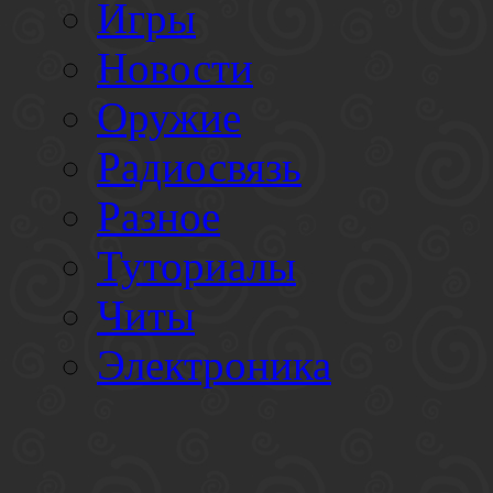
Игры
Новости
Оружие
Радиосвязь
Разное
Туториалы
Читы
Электроника