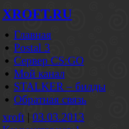
XROFT.RU
Главная
Postal 3
Сервер CS:GO
Мой канал
STALKER – билды
Обратная связь
xroft
|
03.03.2013