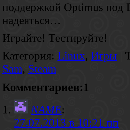
поддержкой Optimus под 
надеяться…
Играйте! Тестируйте!
Категория:
Linux
,
Игры
| 
Sam
,
Steam
Комментариев:1
NAME
:
27.07.2013 в 10:21 пп