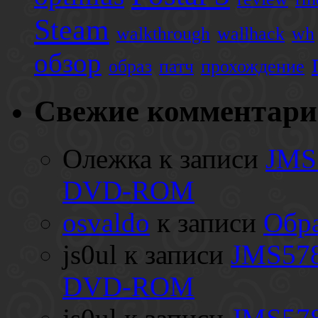
Steam
walkthrough
wallhack
wh
обзор
образ
патч
прохождение
Свежие комментар
Олежка
к записи
JMS
DVD-ROM
osvaldo
к записи
Обра
js0ul
к записи
JMS578
DVD-ROM