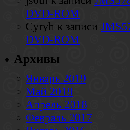
js0ul
к записи
JMS578
DVD-ROM
Cyryh
к записи
JMS57
DVD-ROM
Архивы
Январь 2019
Май 2018
Апрель 2018
Февраль 2017