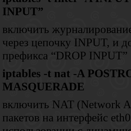
INPUT”
включить журналирование
через цепочку INPUT, и 
префикса “DROP INPUT”
iptables -t nat -A POSTR
MASQUERADE
включить NAT (Network Ad
пакетов на интерфейс eth
использовании с динамич