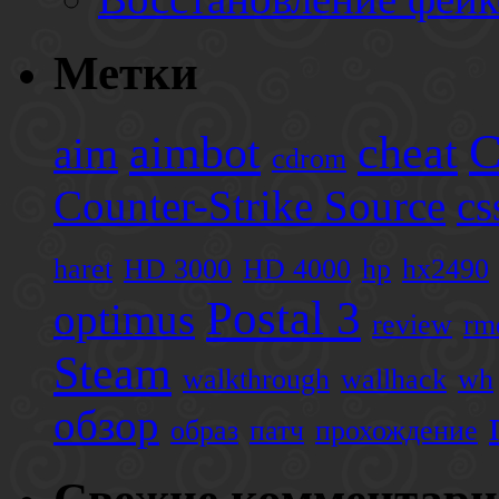
Метки
C
aimbot
cheat
aim
cdrom
Counter-Strike Source
cs
haret
HD 3000
HD 4000
hp
hx2490
Postal 3
optimus
review
rm
Steam
walkthrough
wallhack
wh
обзор
образ
патч
прохождение