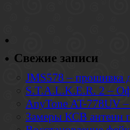
Свежие записи
JMS578 – прошивка
S.T.A.L.K.E.R. 2 – О
AnyTone AT-778UV – 
Замеры КСВ антенн 
Восстановление фей