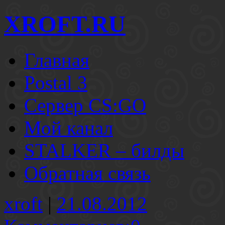
XROFT.RU
Главная
Postal 3
Сервер CS:GO
Мой канал
STALKER – билды
Обратная связь
xroft
|
21.08.2012