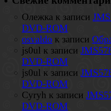
Свежие комментар
Олежка
к записи
JMS
DVD-ROM
osvaldo
к записи
Обра
js0ul
к записи
JMS578
DVD-ROM
js0ul
к записи
JMS578
DVD-ROM
Cyryh
к записи
JMS57
DVD-ROM