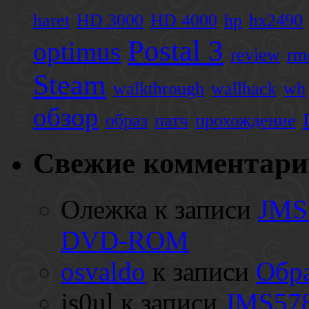
haret
HD 3000
HD 4000
hp
hx2490
Postal 3
optimus
review
rm
Steam
walkthrough
wallhack
wh
обзор
образ
патч
прохождение
Свежие комментар
Олежка
к записи
JMS
DVD-ROM
osvaldo
к записи
Обра
js0ul
к записи
JMS578