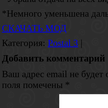
*Немного уменьшена даль
СКАЧАТЬ МОД
Категория:
Postal 3
|
Добавить комментарий
Ваш адрес email не будет 
поля помечены
*