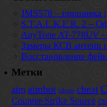
JMS578 – прошивка
S.T.A.L.K.E.R. 2 – О
AnyTone AT-778UV – 
Замеры КСВ антенн 
Восстановление фей
Метки
C
aimbot
cheat
aim
cdrom
Counter-Strike Source
cs