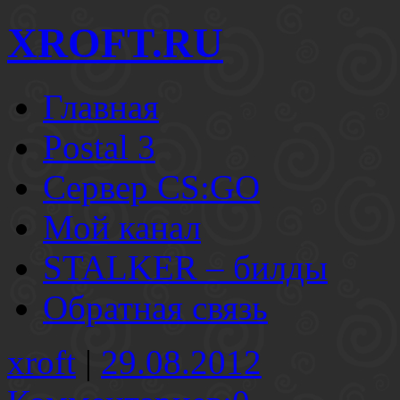
XROFT.RU
Главная
Postal 3
Сервер CS:GO
Мой канал
STALKER – билды
Обратная связь
xroft
|
29.08.2012