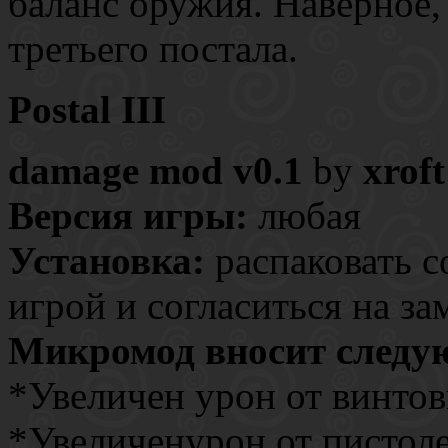
баланс оружия. Наверное,
третьего постала.
Postal III
damage mod v0.1
by
xroft
Версия игры:
любая
Установка:
распаковать с
игрой и согласиться на з
Микромод вносит следу
*Увеличен урон от винто
*Увеличенурон от пистолет