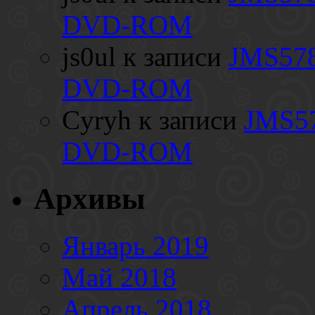
DVD-ROM
js0ul
к записи
JMS578
DVD-ROM
Cyryh
к записи
JMS57
DVD-ROM
Архивы
Январь 2019
Май 2018
Апрель 2018