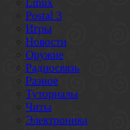
Linux
Postal 3
Игры
Новости
Оружие
Радиосвязь
Разное
Туториалы
Читы
Электроника